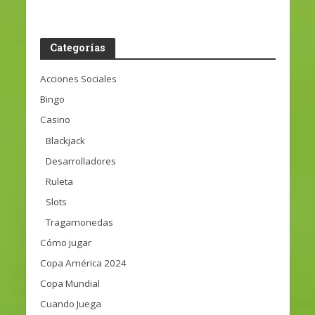
Categorías
Acciones Sociales
Bingo
Casino
Blackjack
Desarrolladores
Ruleta
Slots
Tragamonedas
Cómo jugar
Copa América 2024
Copa Mundial
Cuando Juega