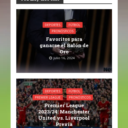
DEPORTES
FÚTBOL
PRONÓSTICOS
Favoritos para
ganarse el Balón de
Oro
julio 16, 2024
DEPORTES
FÚTBOL
PREMIER LEAGUE
PRONÓSTICOS
Premier League
2023/24: Manchester
United vs. Liverpool
Previa