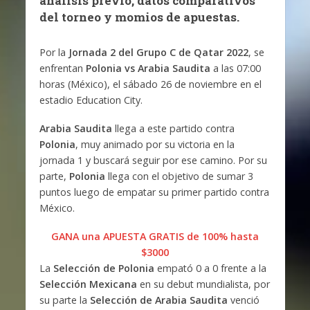
análisis previo, datos comparativos
del torneo y momios de apuestas.
Por la
Jornada 2 del Grupo C de Qatar 2022
, se
enfrentan
Polonia vs Arabia Saudita
a las 07:00
horas (México), el sábado 26 de noviembre en el
estadio Education City.
Arabia Saudita
llega a este partido contra
Polonia
, muy animado por su victoria en la
jornada 1 y buscará seguir por ese camino. Por su
parte,
Polonia
llega con el objetivo de sumar 3
puntos luego de empatar su primer partido contra
México.
GANA una APUESTA GRATIS de 100% hasta
$3000
La
Selección de Polonia
empató 0 a 0 frente a la
Selección Mexicana
en su debut mundialista, por
su parte la
Selección de Arabia Saudita
venció