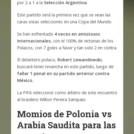
por 2 a 1 a la
Selección Argentina
.
Este partido será la primera vez que se vean las
caras estas selecciones en una Copa del Mundo.
Se han enfrentado
4 veces en amistosos
internacionales
, con el 100% de victorias de los
Polacos, con 7 goles a favor y tan solo 2 en contra.
El delantero polaco,
Robert Lewandowski
,
buscará tener revancha en este partido, luego de
fallar 1 penal en su partido anterior contra
México.
La FIFA seleccionó como árbitro de este encuentro
al brasilero Wilton Pereira Sampaio.
Momios de Polonia vs
Arabia Saudita para las