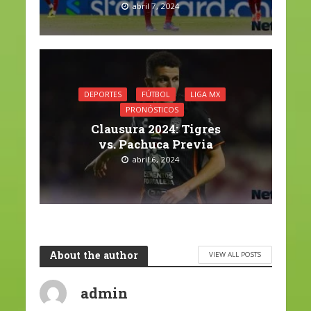
abril 7, 2024
DEPORTES
FÚTBOL
LIGA MX
PRONÓSTICOS
Clausura 2024: Tigres
vs. Pachuca Previa
abril 6, 2024
About the author
VIEW ALL POSTS
admin