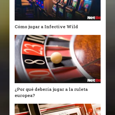
Cómo jugar a Infective Wild
¿Por qué debería jugar a la ruleta
europea?