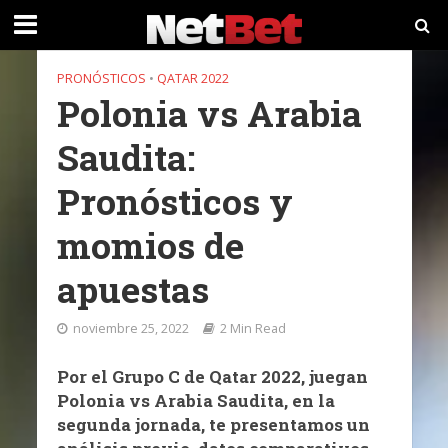
PRONÓSTICOS
•
QATAR 2022
Polonia vs Arabia
Saudita:
Pronósticos y
momios de
apuestas
noviembre 25, 2022
2 Min Read
Por el Grupo C de Qatar 2022, juegan
Polonia vs Arabia Saudita, en la
segunda jornada, te presentamos un