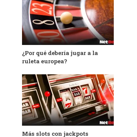
¿Por qué debería jugar a la
ruleta europea?
Más slots con jackpots