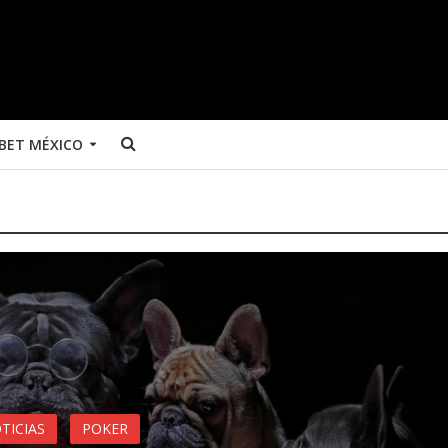
BET MÉXICO
TICIAS
POKER