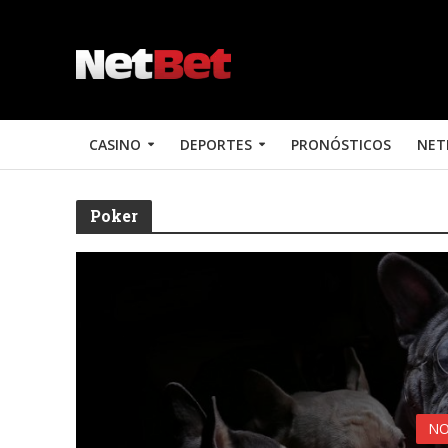
CASINO
DEPORTES
PRONÓSTICOS
NET
Poker
NO