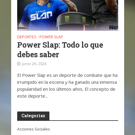
DEPORTES
POWER SLAP
•
Power Slap: Todo lo que
debes saber
junio 26, 2024
El Power Slap es un deporte de combate que ha
irrumpido en la escena y ha ganado una inmensa
popularidad en los últimos años. El concepto de
este deporte...
Categorías
Acciones Sociales