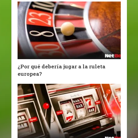
¿Por qué debería jugar a la ruleta
europea?