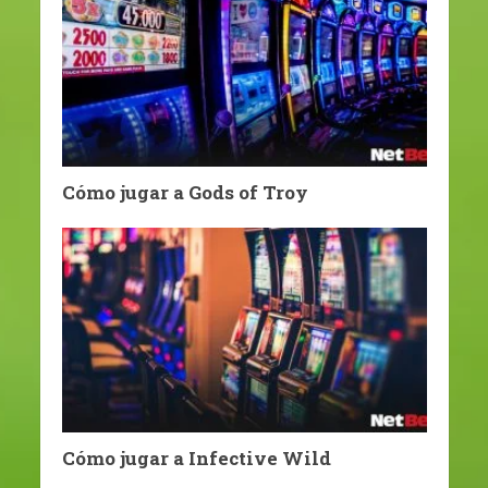
Cómo jugar a Gods of Troy
Cómo jugar a Infective Wild