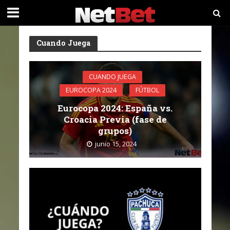
Cuando Juega
CUANDO JUEGA
EUROCOPA 2024
FÚTBOL
Eurocopa 2024: España vs.
Croacia Previa (fase de
grupos)
junio 15, 2024