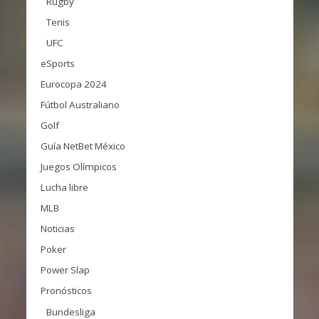
Rugby
Tenis
UFC
eSports
Eurocopa 2024
Fútbol Australiano
Golf
Guía NetBet México
Juegos Olímpicos
Lucha libre
MLB
Noticias
Poker
Power Slap
Pronósticos
Bundesliga