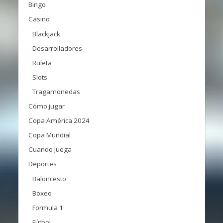
Bingo
Casino
Blackjack
Desarrolladores
Ruleta
Slots
Tragamonedas
Cómo jugar
Copa América 2024
Copa Mundial
Cuando Juega
Deportes
Baloncesto
Boxeo
Formula 1
Fútbol