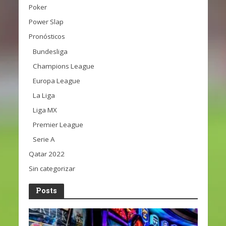
Poker
Power Slap
Pronósticos
Bundesliga
Champions League
Europa League
La Liga
Liga MX
Premier League
Serie A
Qatar 2022
Sin categorizar
Posts