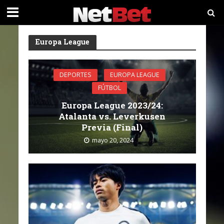
Europa League
DEPORTES
EUROPA LEAGUE
FÚTBOL
Europa League 2023/24:
Atalanta vs. Leverkusen
Previa (Final)
mayo 20, 2024