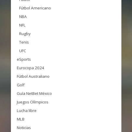
Fútbol Americano
NBA
NFL
Rugby
Tenis
UFC
eSports
Eurocopa 2024
Fútbol Australiano
Golf
Guía NetBet México
Juegos Olímpicos
Lucha libre
MLB
Noticias