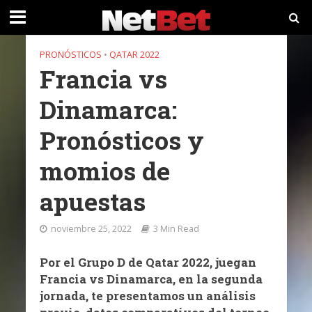
PRONÓSTICOS
•
QATAR 2022
Francia vs
Dinamarca:
Pronósticos y
momios de
apuestas
noviembre 25, 2022
3 Min Read
Por el Grupo D de Qatar 2022, juegan
Francia vs Dinamarca, en la segunda
jornada, te presentamos un análisis