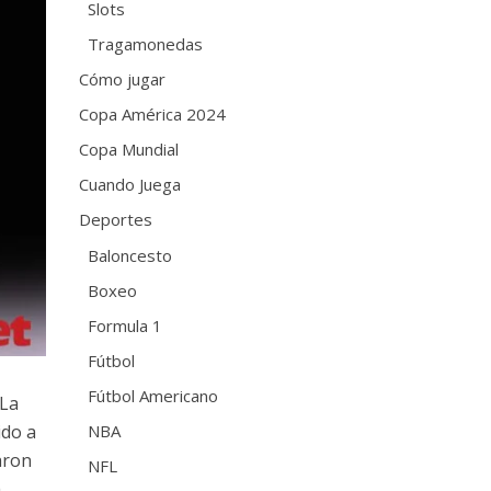
Slots
Tragamonedas
Cómo jugar
Copa América 2024
Copa Mundial
Cuando Juega
Deportes
Baloncesto
Boxeo
Formula 1
Fútbol
Fútbol Americano
 La
ido a
NBA
aron
NFL
,