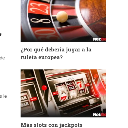
e
,
¿Por qué debería jugar a la
ruleta europea?
ude
s le
e
Más slots con jackpots