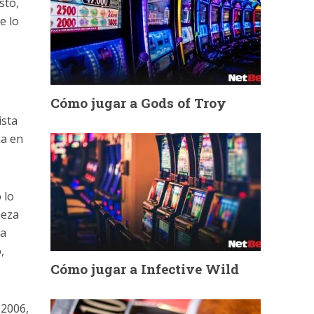
sto,
e lo
Cómo jugar a Gods of Troy
ista
ña en
 lo
ieza
ra
,
Cómo jugar a Infective Wild
 2006,