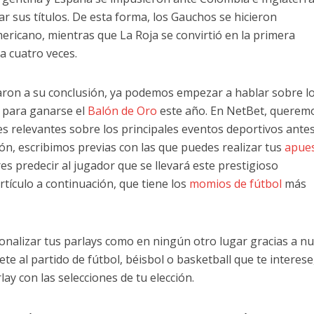
r sus títulos. De esta forma, los Gauchos se hicieron
ricano, mientras que La Roja se convirtió en la primera
a cuatro veces.
aron a su conclusión, ya podemos empezar a hablar sobre l
 para ganarse el
Balón de Oro
este año. En NetBet, querem
es relevantes sobre los principales eventos deportivos ante
zón, escribimos previas con las que puedes realizar tus
apue
es predecir al jugador que se llevará este prestigioso
rtículo a continuación, que tiene los
momios de fútbol
más
onalizar tus parlays como en ningún otro lugar gracias a n
gete al partido de fútbol, béisbol o basketball que te interese
lay con las selecciones de tu elección.