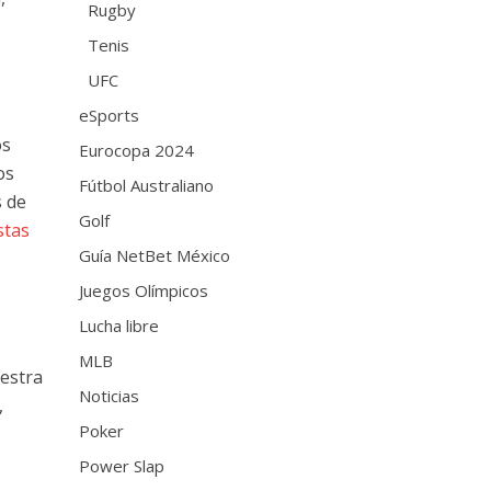
Rugby
Tenis
UFC
eSports
os
Eurocopa 2024
os
Fútbol Australiano
s de
Golf
stas
Guía NetBet México
Juegos Olímpicos
Lucha libre
MLB
uestra
Noticias
,
Poker
Power Slap