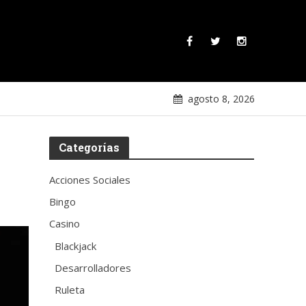
agosto 8, 2026
Categorías
Acciones Sociales
Bingo
Casino
Blackjack
Desarrolladores
Ruleta