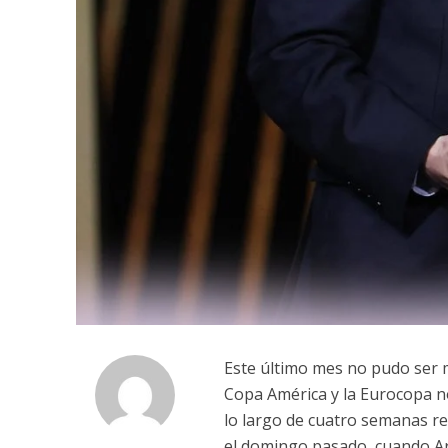
Este último mes no pudo ser 
Copa América y la Eurocopa n
lo largo de cuatro semanas r
el domingo pasado, cuando Ar