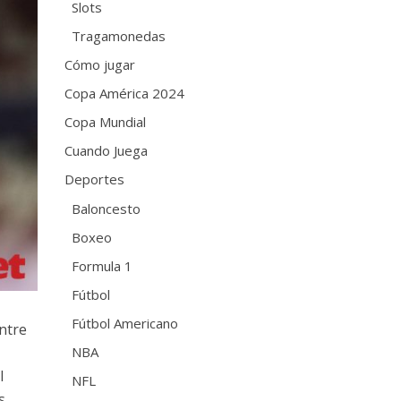
Slots
Tragamonedas
Cómo jugar
Copa América 2024
Copa Mundial
Cuando Juega
Deportes
Baloncesto
Boxeo
Formula 1
Fútbol
Fútbol Americano
entre
NBA
l
NFL
s