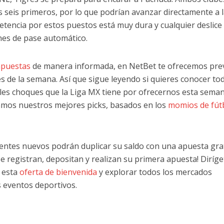
 seis primeros, por lo que podrían avanzar directamente a 
petencia por estos puestos está muy dura y cualquier deslice
nes de pase automático.
apuestas
de manera informada, en NetBet te ofrecemos pre
s de la semana. Así que sigue leyendo si quieres conocer to
pales choques que la Liga MX tiene por ofrecernos esta seman
mos nuestros mejores picks, basados en los
momios de fút
lientes nuevos podrán duplicar su saldo con una apuesta gra
 registran, depositan y realizan su primera apuesta! Diríge
 esta
oferta de bienvenida
y explorar todos los mercados
 eventos deportivos.