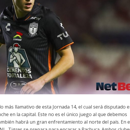
o más llamativo de esta Jornada 14, el cual será disputado 
che en la capital. Este no es el único juego al que debemos
también habrá un gran enfrentamiento al norte del país. En e
ANL, Tigres se prepara para encarar a Pachuca. Ambos clube