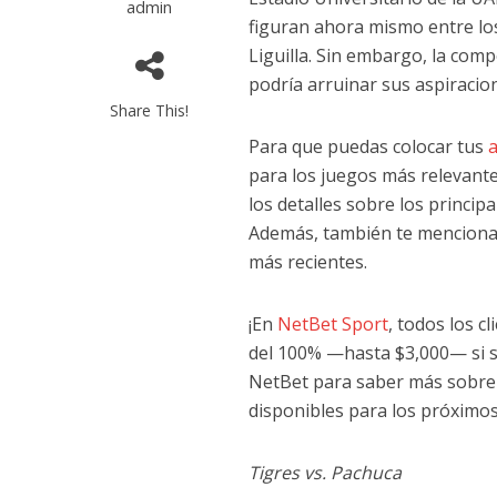
admin
figuran ahora mismo entre los
Liguilla. Sin embargo, la com
podría arruinar sus aspiracio
Share This!
Para que puedas colocar tus
para los juegos más relevante
los detalles sobre los princi
Además, también te menciona
más recientes.
¡En
NetBet Sport
, todos los c
del 100% —hasta $3,000— si se
NetBet para saber más sobre
disponibles para los próximos
Tigres vs. Pachuca