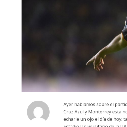
Ayer hablamos sobre el partid
Cruz Azul y Monterrey esta no
echarle un ojo el día de hoy: 
Estadio Universitario de la U