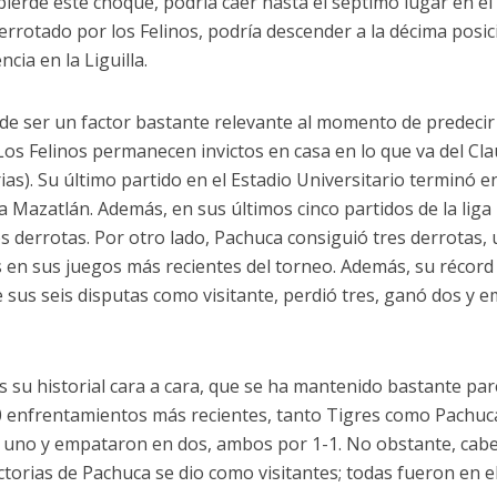
pierde este choque, podría caer hasta el séptimo lugar en el
derrotado por los Felinos, podría descender a la décima posic
cia en la Liguilla.
ede ser un factor bastante relevante al momento de predecir
Los Felinos permanecen invictos en casa en lo que va del Cl
ias). Su último partido en el Estadio Universitario terminó 
 Mazatlán. Además, en sus últimos cinco partidos de la liga
os derrotas. Por otro lado, Pachuca consiguió tres derrotas,
 en sus juegos más recientes del torneo. Además, su récord
e sus seis disputas como visitante, perdió tres, ganó dos y 
 su historial cara a cara, que se ha mantenido bastante par
10 enfrentamientos más recientes, tanto Tigres como Pachuc
 uno y empataron en dos, ambos por 1-1. No obstante, cab
ctorias de Pachuca se dio como visitantes; todas fueron en e