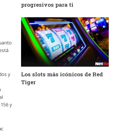
progresivos para ti
e
cuanto
está
Los slots más icónicos de Red
dos y
Tiger
n
al
-156 y
ac