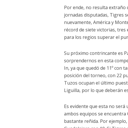
Por ende, no resulta extraño q
jornadas disputadas, Tigres se
nuevamente, América y Monter
récord de siete victorias, tres
para los regios superar el pu
Su próximo contrincante es P
sorprendernos en esta competen
In, ya que quedó de 11º con t
posición del torneo, con 22 p
Tuzos ocupan el último puesto 
Liguilla, por lo que deberán
Es evidente que esta no será 
ambos equipos se encuentra C
bastante reñida. Por ejemplo,