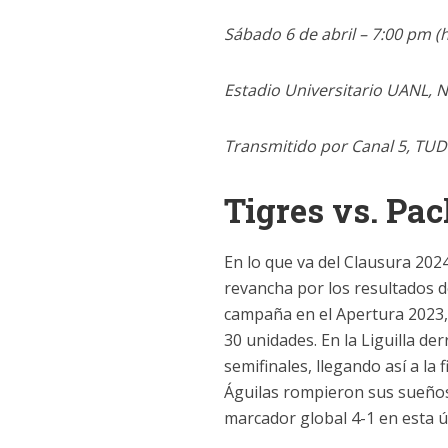
Sábado 6 de abril – 7:00 pm 
Estadio Universitario UANL, 
Transmitido por Canal 5, TUD
Tigres vs. Pac
En lo que va del Clausura 202
revancha por los resultados d
campaña en el Apertura 2023,
30 unidades. En la Liguilla de
semifinales, llegando así a la
Águilas rompieron sus sueños
marcador global 4-1 en esta ú