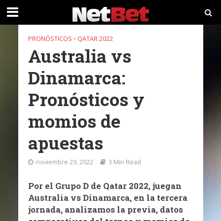
PRONÓSTICOS
•
QATAR 2022
Australia vs
Dinamarca:
Pronósticos y
momios de
apuestas
noviembre 29, 2022
3 Min Read
Por el Grupo D de Qatar 2022, juegan
Australia vs Dinamarca, en la tercera
jornada, analizamos la previa, datos