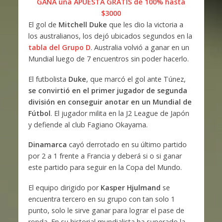
GANA una APUESTA GRATIS de 100% hasta
$3000
El gol de
Mitchell Duke
que les dio la victoria a
los australianos, los dejó ubicados segundos en la
tabla del Grupo D
. Australia volvió a ganar en un
Mundial luego de 7 encuentros sin poder hacerlo.
El futbolista
Duke
, que marcó el gol ante Túnez,
se convirtió en el primer jugador de segunda
división en conseguir anotar en un Mundial de
Fútbol
. El jugador milita en la J2 League de Japón
y defiende al club Fagiano Okayama.
Dinamarca
cayó derrotado en su último partido
por 2 a 1 frente a Francia y deberá si o si ganar
este partido para seguir en la Copa del Mundo.
El equipo dirigido por
Kasper Hjulmand
se
encuentra tercero en su grupo con tan solo 1
punto, solo le sirve ganar para lograr el pase de
ronda. En su historial mundialista ha superado la