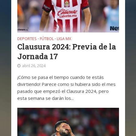
DEPORTES
FÚTBOL
LIGA MX
•
•
Clausura 2024: Previa de la
Jornada 17
abril 26, 2024
¡Cómo se pasa el tiempo cuando te estás
divirtiendo! Parece como si hubiera sido el mes
pasado que empezó el Clausura 2024, pero
esta semana se darán los...