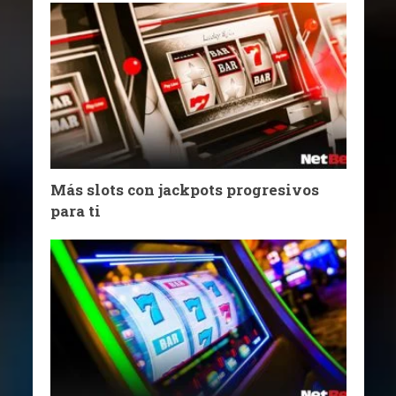
Más slots con jackpots progresivos
para ti