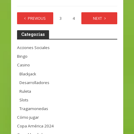
PREVIOUS
1
2
3
4
…
NEXT
11
Categorías
Acciones Sociales
Bingo
Casino
Blackjack
Desarrolladores
Ruleta
Slots
Tragamonedas
Cómo jugar
Copa América 2024