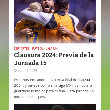
DEPORTES
FÚTBOL
LIGA MX
•
•
Clausura 2024: Previa de la
Jornada 15
abril 12, 2024
Estamos entrando en la recta final de Clausura
2024, y parece como si la Liga MX nos hubiera
guardado lo mejor para el final. Esta Jornada 15
nos tiene choques...