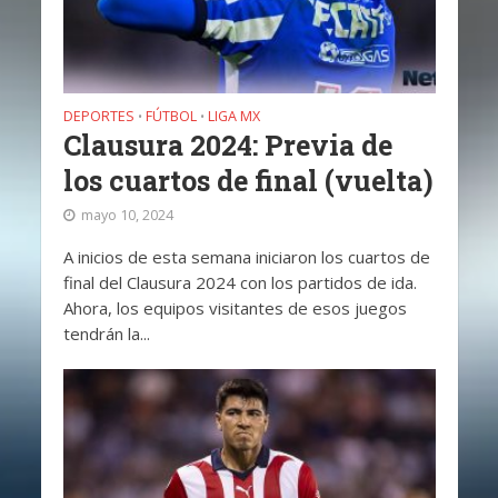
DEPORTES
FÚTBOL
LIGA MX
•
•
Clausura 2024: Previa de
los cuartos de final (vuelta)
mayo 10, 2024
A inicios de esta semana iniciaron los cuartos de
final del Clausura 2024 con los partidos de ida.
Ahora, los equipos visitantes de esos juegos
tendrán la...