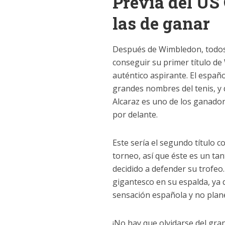
Previa del US
las de ganar
Después de Wimbledon, todos 
conseguir su primer título d
auténtico aspirante. El españ
grandes nombres del tenis, y 
Alcaraz es uno de los ganadore
por delante.
Este sería el segundo título c
torneo, así que éste es un tan
decidido a defender su trofeo
gigantesco en su espalda, ya
sensación española y no plane
¡No hay que olvidarse del gra