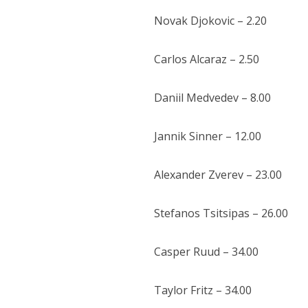
Novak Djokovic – 2.20
Carlos Alcaraz – 2.50
Daniil Medvedev – 8.00
Jannik Sinner – 12.00
Alexander Zverev – 23.00
Stefanos Tsitsipas – 26.00
Casper Ruud – 34.00
Taylor Fritz – 34.00