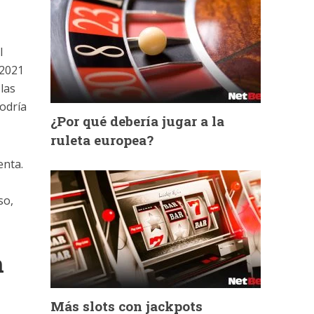
l
 2021
las
odría
¿Por qué debería jugar a la
ruleta europea?
enta.
so,
n
Más slots con jackpots