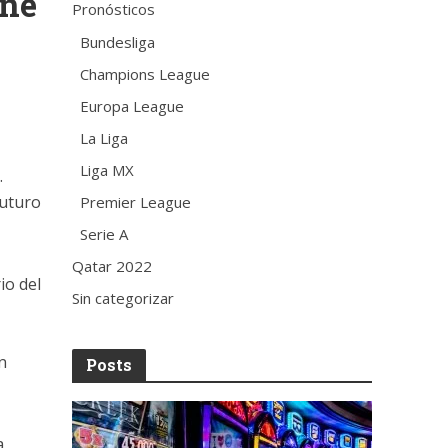
ene
Pronósticos
Bundesliga
Champions League
Europa League
La Liga
Liga MX
.
futuro
Premier League
Serie A
Qatar 2022
io del
Sin categorizar
n
Posts
a