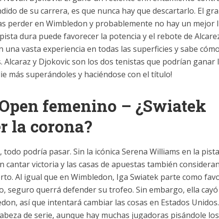
ndido de su carrera, es que nunca hay que descartarlo. El gr
ras perder en Wimbledon y probablemente no hay un mejor 
pista dura puede favorecer la potencia y el rebote de Alcare
n una vasta experiencia en todas las superficies y sabe cóm
. Alcaraz y Djokovic son los dos tenistas que podrían ganar 
die más superándoles y haciéndose con el título!
 Open femenino – ¿Swiatek
r la corona?
todo podría pasar. Sin la icónica Serena Williams en la pista
 cantar victoria y las casas de apuestas también considera
rto. Al igual que en Wimbledon, Iga Swiatek parte como favo
o, seguro querrá defender su trofeo. Sin embargo, ella cayó
edon, así que intentará cambiar las cosas en Estados Unidos.
cabeza de serie, aunque hay muchas jugadoras pisándole lo