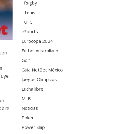
Rugby
Tenis
UFC
eSports
Eurocopa 2024
Fútbol Australiano
Open
Golf
ra
Guía NetBet México
luye
Juegos Olímpicos
Lucha libre
MLB
un
sobre
Noticias
Poker
Power Slap