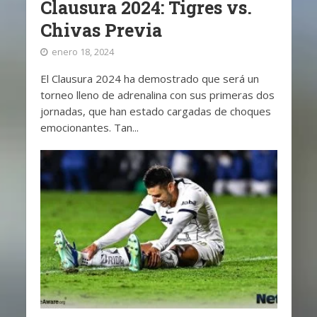
Clausura 2024: Tigres vs.
Chivas Previa
enero 18, 2024
El Clausura 2024 ha demostrado que será un
torneo lleno de adrenalina con sus primeras dos
jornadas, que han estado cargadas de choques
emocionantes. Tan...