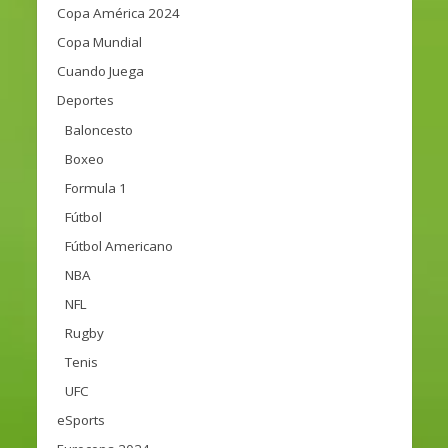
Copa América 2024
Copa Mundial
Cuando Juega
Deportes
Baloncesto
Boxeo
Formula 1
Fútbol
Fútbol Americano
NBA
NFL
Rugby
Tenis
UFC
eSports