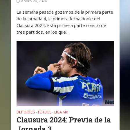
enero 29, 2024
La semana pasada gozamos de la primera parte
de la Jornada 4, la primera fecha doble del
Clausura 2024. Esta primera parte constó de
tres partidos, en los que...
DEPORTES
FÚTBOL
LIGA MX
•
•
Clausura 2024: Previa de la
Jornada 3