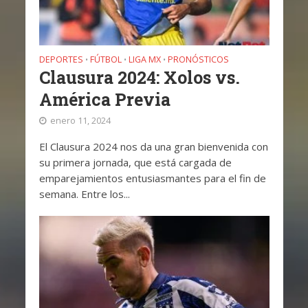
DEPORTES
FÚTBOL
LIGA MX
PRONÓSTICOS
•
•
•
Clausura 2024: Xolos vs.
América Previa
enero 11, 2024
El Clausura 2024 nos da una gran bienvenida con
su primera jornada, que está cargada de
emparejamientos entusiasmantes para el fin de
semana. Entre los...