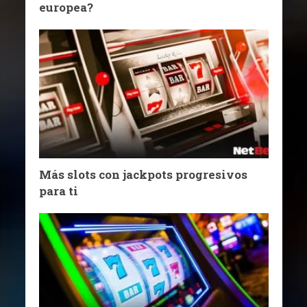
europea?
Más slots con jackpots progresivos
para ti