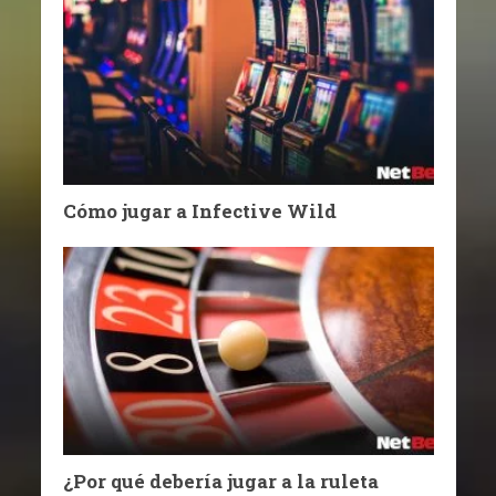
Cómo jugar a Infective Wild
¿Por qué debería jugar a la ruleta