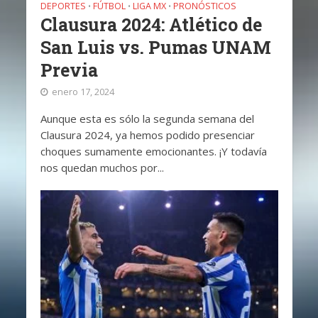
DEPORTES
FÚTBOL
LIGA MX
PRONÓSTICOS
•
•
•
Clausura 2024: Atlético de
San Luis vs. Pumas UNAM
Previa
enero 17, 2024
Aunque esta es sólo la segunda semana del
Clausura 2024, ya hemos podido presenciar
choques sumamente emocionantes. ¡Y todavía
nos quedan muchos por...