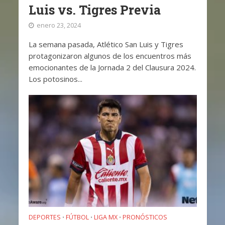
Luis vs. Tigres Previa
enero 23, 2024
La semana pasada, Atlético San Luis y Tigres
protagonizaron algunos de los encuentros más
emocionantes de la Jornada 2 del Clausura 2024.
Los potosinos...
DEPORTES
FÚTBOL
LIGA MX
PRONÓSTICOS
•
•
•