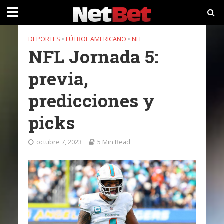
DEPORTES
•
FÚTBOL AMERICANO
•
NFL
NFL Jornada 5:
previa,
predicciones y
picks
octubre 7, 2023
5 Min Read