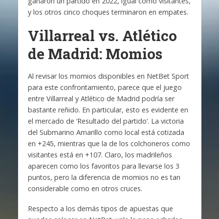
ganaron un partido en 2022, igual como visitantes,
y los otros cinco choques terminaron en empates.
Villarreal vs. Atlético
de Madrid: Momios
Al revisar los momios disponibles en NetBet Sport
para este confrontamiento, parece que el juego
entre Villarreal y Atlético de Madrid podría ser
bastante reñido. En particular, esto es evidente en
el mercado de ‘Resultado del partido’. La victoria
del Submarino Amarillo como local está cotizada
en +245, mientras que la de los colchoneros como
visitantes está en +107. Claro, los madrileños
aparecen como los favoritos para llevarse los 3
puntos, pero la diferencia de momios no es tan
considerable como en otros cruces.
Respecto a los demás tipos de apuestas que