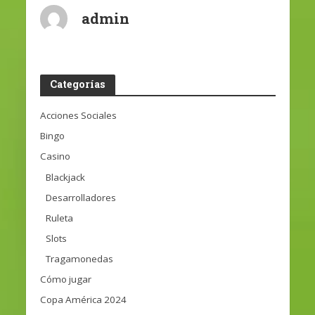
admin
Categorías
Acciones Sociales
Bingo
Casino
Blackjack
Desarrolladores
Ruleta
Slots
Tragamonedas
Cómo jugar
Copa América 2024