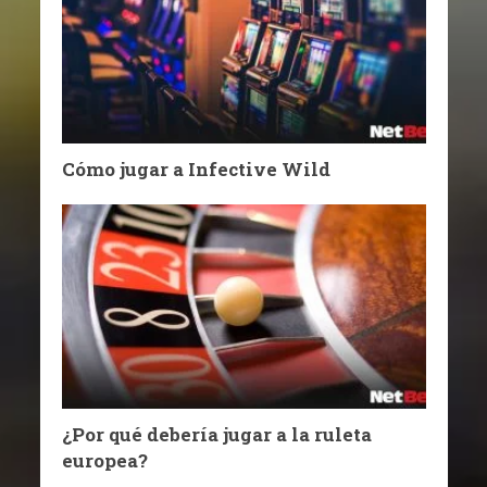
Cómo jugar a Infective Wild
¿Por qué debería jugar a la ruleta
europea?