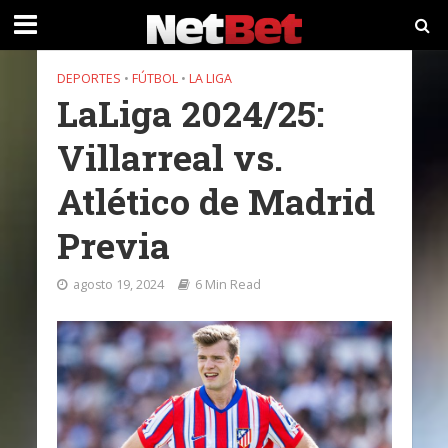
DEPORTES
•
FÚTBOL
•
LA LIGA
LaLiga 2024/25:
Villarreal vs.
Atlético de Madrid
Previa
agosto 19, 2024
6 Min Read