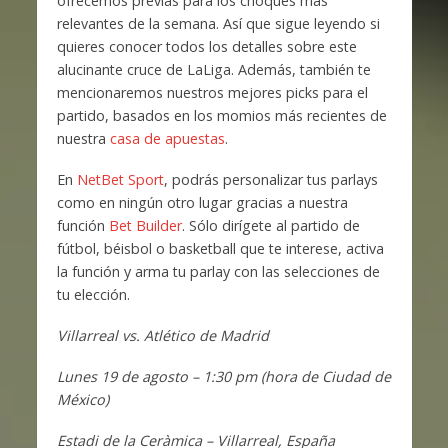
ofrecemos previas para los choques más
relevantes de la semana. Así que sigue leyendo si
quieres conocer todos los detalles sobre este
alucinante cruce de LaLiga. Además, también te
mencionaremos nuestros mejores picks para el
partido, basados en los momios más recientes de
nuestra
casa de apuestas
.
En
NetBet Sport
, podrás personalizar tus parlays
como en ningún otro lugar gracias a nuestra
función
Bet Builder
. Sólo dirígete al partido de
fútbol, béisbol o basketball que te interese, activa
la función y arma tu parlay con las selecciones de
tu elección.
Villarreal vs. Atlético de Madrid
Lunes 19 de agosto – 1:30 pm (hora de Ciudad de
México)
Estadi de la Ceràmica – Villarreal, España