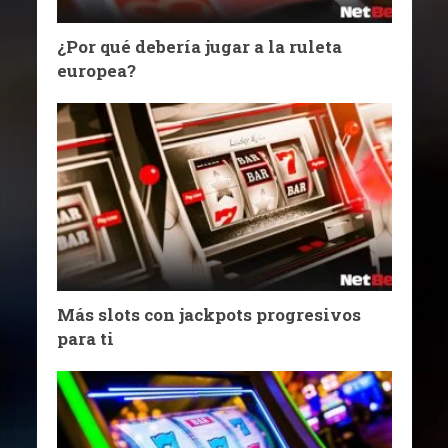
¿Por qué debería jugar a la ruleta
europea?
Más slots con jackpots progresivos
para ti