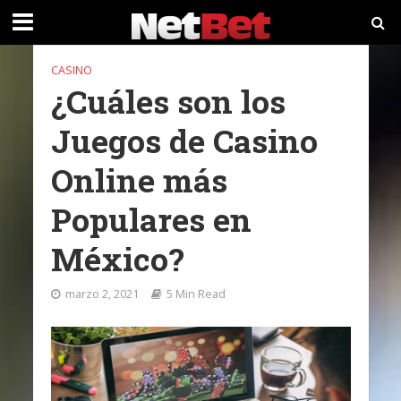
CASINO
¿Cuáles son los
Juegos de Casino
Online más
Populares en
México?
marzo 2, 2021
5 Min Read