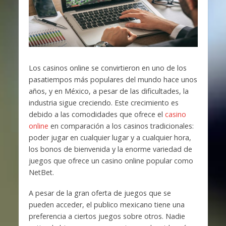
Los casinos online se convirtieron en uno de los
pasatiempos más populares del mundo hace unos
años, y en México, a pesar de las dificultades, la
industria sigue creciendo. Este crecimiento es
debido a las comodidades que ofrece el
casino
online
en comparación a los casinos tradicionales:
poder jugar en cualquier lugar y a cualquier hora,
los bonos de bienvenida y la enorme variedad de
juegos que ofrece un casino online popular como
NetBet.
A pesar de la gran oferta de juegos que se
pueden acceder, el publico mexicano tiene una
preferencia a ciertos juegos sobre otros. Nadie