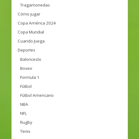
Tragamonedas
Cómo jugar
Copa América 2024
Copa Mundial
Cuando Juega
Deportes
Baloncesto
Boxeo
Formula 1
Fútbol
Fútbol Americano
NBA
NFL
Rugby
Tenis