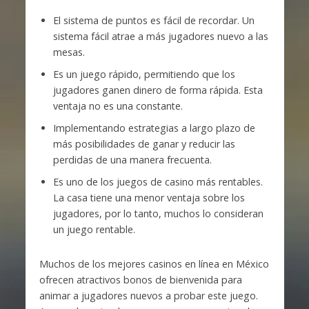
El sistema de puntos es fácil de recordar. Un
sistema fácil atrae a más jugadores nuevo a las
mesas.
Es un juego rápido, permitiendo que los
jugadores ganen dinero de forma rápida. Esta
ventaja no es una constante.
Implementando estrategias a largo plazo de
más posibilidades de ganar y reducir las
perdidas de una manera frecuenta.
Es uno de los juegos de casino más rentables.
La casa tiene una menor ventaja sobre los
jugadores, por lo tanto, muchos lo consideran
un juego rentable.
Muchos de los mejores casinos en línea en México
ofrecen atractivos bonos de bienvenida para
animar a jugadores nuevos a probar este juego.