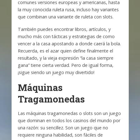
comunes versiones europeas y americanas, hasta
la muy conocida ruleta rusa, incluso hay variantes
que combinan una variante de ruleta con slots.
También puedes encontrar libros, artículos, y
mucho más con tácticas y estrategias de como
vencer a la casa apostando a donde caerá la bola.
Recuerda, es el azar quien define finalmente el
resultado, y la vieja expresión “la casa siempre
gana” tiene cierta verdad. Pero de igual forma,
¡sigue siendo un juego muy divertido!
Máquinas
Tragamonedas
Las máquinas tragamonedas o slots son un juego
que dominan en todos los casinos del mundo por
una razón: su sencillez. Son un juego que no
requiere ninguna habilidad, son fáciles de