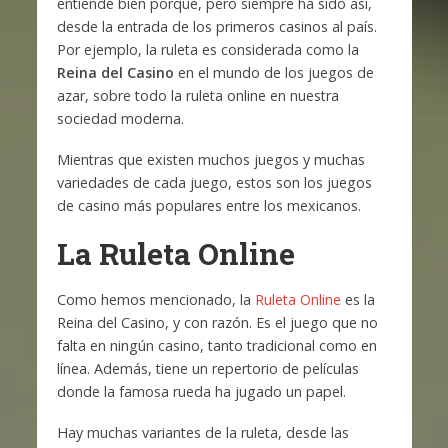
entiende bien porque, pero siempre ha sido así,
desde la entrada de los primeros casinos al país.
Por ejemplo, la ruleta es considerada como la
Reina del Casino
en el mundo de los juegos de
azar, sobre todo la ruleta online en nuestra
sociedad moderna.
Mientras que existen muchos juegos y muchas
variedades de cada juego, estos son los juegos
de casino más populares entre los mexicanos.
La Ruleta Online
Como hemos mencionado, la
Ruleta Online
es la
Reina del Casino, y con razón. Es el juego que no
falta en ningún casino, tanto tradicional como en
línea. Además, tiene un repertorio de películas
donde la famosa rueda ha jugado un papel.
Hay muchas variantes de la ruleta, desde las