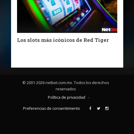
Los slots más icónicos de Red Tiger
© 2001-2026 netbet.com.mx. Todos los derechos
reservados
Política de privacidad
-
Preferencias de consentimiento