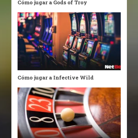
Cómo jugar a Gods of Troy
Cómo jugar a Infective Wild