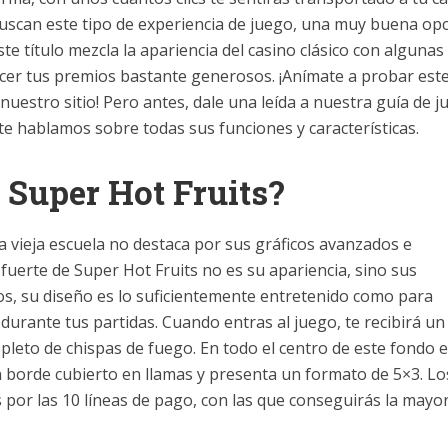
 buscan este tipo de experiencia de juego, una muy buena op
ste título mezcla la apariencia del casino clásico con algunas
cer tus premios bastante generosos. ¡Anímate a probar este
nuestro sitio! Pero antes, dale una leída a nuestra guía de 
te hablamos sobre todas sus funciones y características.
 Super Hot Fruits?
la vieja escuela no destaca por sus gráficos avanzados e
 fuerte de Super Hot Fruits no es su apariencia, sino sus
os, su diseño es lo suficientemente entretenido como para
durante tus partidas. Cuando entras al juego, te recibirá un
pleto de chispas de fuego. En todo el centro de este fondo e
n borde cubierto en llamas y presenta un formato de 5×3. Lo
s por las 10 líneas de pago, con las que conseguirás la mayor