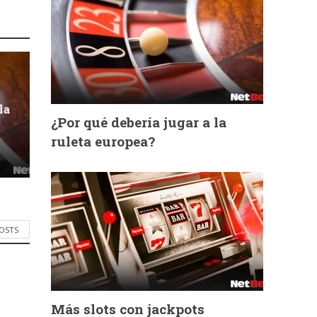
la
¿Por qué debería jugar a la
ruleta europea?
POSTS
Más slots con jackpots