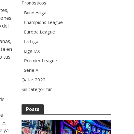
Pronósticos
tes,
Bundesliga
ciones
Champions League
 del
Europa League
panas,
La Liga
sta en
Liga MX
o tus
Premier League
Serie A
Qatar 2022
Sin categorizar
de
Posts
ue
nes
e ya