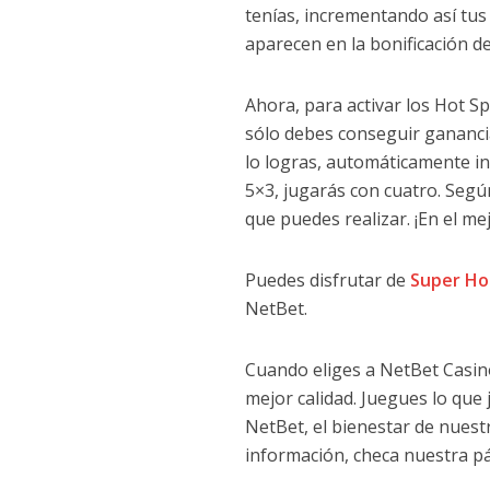
tenías, incrementando así tus
aparecen en la bonificación d
Ahora, para activar los Hot Sp
sólo debes conseguir ganancia
lo logras, automáticamente in
5×3, jugarás con cuatro. Segú
que puedes realizar. ¡En el me
Puedes disfrutar de
Super Hot
NetBet.
Cuando eliges a NetBet Casino
mejor calidad. Juegues lo qu
NetBet, el bienestar de nuest
información, checa nuestra p