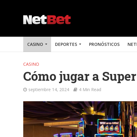
CASINO
DEPORTES
PRONÓSTICOS
NET
CASINO
Cómo jugar a Super 
septiembre 14, 2024
4 Min Read