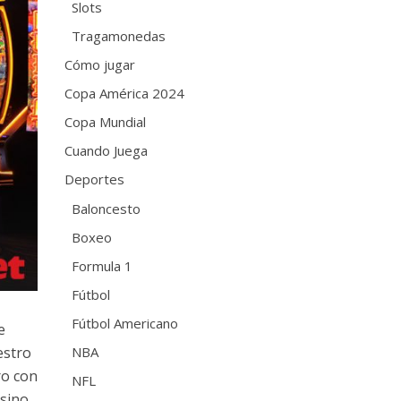
Slots
Tragamonedas
Cómo jugar
Copa América 2024
Copa Mundial
Cuando Juega
Deportes
Baloncesto
Boxeo
Formula 1
Fútbol
Fútbol Americano
e
estro
NBA
ro con
NFL
asino