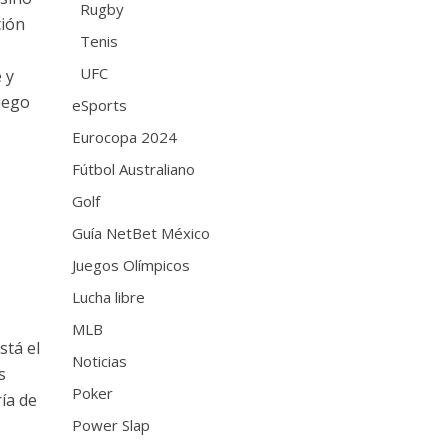
Rugby
ción
Tenis
UFC
 y
juego
eSports
Eurocopa 2024
Fútbol Australiano
Golf
Guía NetBet México
Juegos Olímpicos
Lucha libre
MLB
stá el
Noticias
s
Poker
ía de
Power Slap