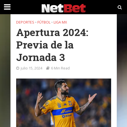
DEPORTES
•
FÚTBOL
•
LIGA MX
Apertura 2024:
Previa de la
Jornada 3
julio 15, 2024
6 Min Read