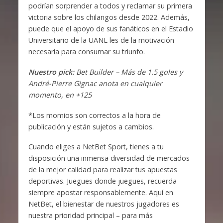
podrían sorprender a todos y reclamar su primera
victoria sobre los chilangos desde 2022. Además,
puede que el apoyo de sus fanáticos en el Estadio
Universitario de la UANL les de la motivación
necesaria para consumar su triunfo.
Nuestro pick:
Bet Builder – Más de 1.5 goles y
André-Pierre Gignac anota en cualquier
momento, en +125
*Los momios son correctos a la hora de
publicación y están sujetos a cambios.
Cuando eliges a NetBet Sport, tienes a tu
disposición una inmensa diversidad de mercados
de la mejor calidad para realizar tus apuestas
deportivas. Juegues donde juegues, recuerda
siempre apostar responsablemente. Aquí en
NetBet, el bienestar de nuestros jugadores es
nuestra prioridad principal – para más