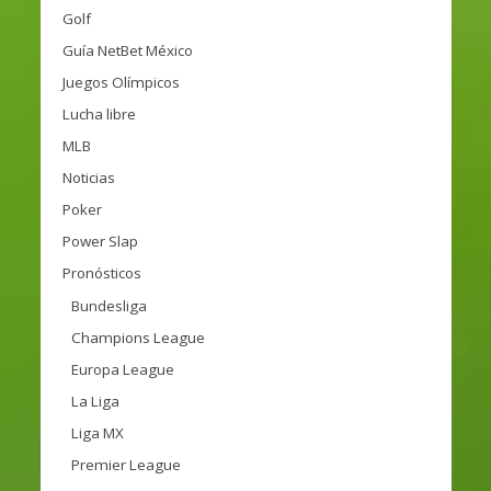
Golf
Guía NetBet México
Juegos Olímpicos
Lucha libre
MLB
Noticias
Poker
Power Slap
Pronósticos
Bundesliga
Champions League
Europa League
La Liga
Liga MX
Premier League