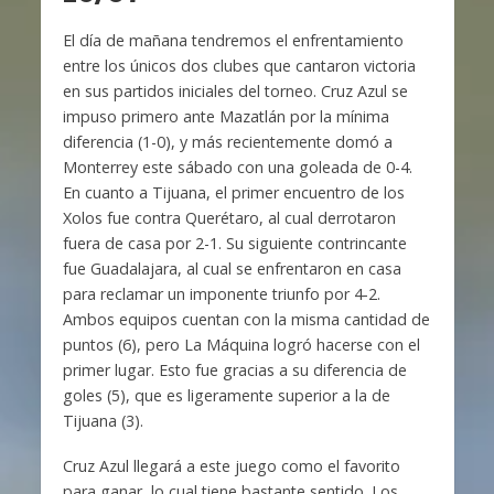
El día de mañana tendremos el enfrentamiento
entre los únicos dos clubes que cantaron victoria
en sus partidos iniciales del torneo. Cruz Azul se
impuso primero ante Mazatlán por la mínima
diferencia (1-0), y más recientemente domó a
Monterrey este sábado con una goleada de 0-4.
En cuanto a Tijuana, el primer encuentro de los
Xolos fue contra Querétaro, al cual derrotaron
fuera de casa por 2-1. Su siguiente contrincante
fue Guadalajara, al cual se enfrentaron en casa
para reclamar un imponente triunfo por 4-2.
Ambos equipos cuentan con la misma cantidad de
puntos (6), pero La Máquina logró hacerse con el
primer lugar. Esto fue gracias a su diferencia de
goles (5), que es ligeramente superior a la de
Tijuana (3).
Cruz Azul llegará a este juego como el favorito
para ganar, lo cual tiene bastante sentido. Los