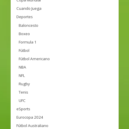
Cuando Juega
Deportes
Baloncesto
Boxeo
Formula 1
Fútbol
Fútbol Americano
NBA
NFL
Rugby
Tenis
UFC
eSports
Eurocopa 2024
Fútbol Australiano