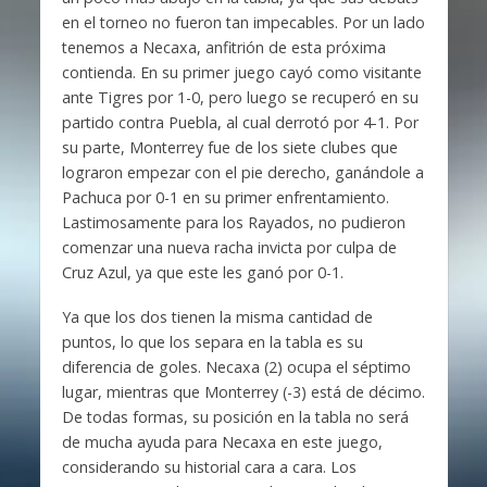
en el torneo no fueron tan impecables. Por un lado
tenemos a Necaxa, anfitrión de esta próxima
contienda. En su primer juego cayó como visitante
ante Tigres por 1-0, pero luego se recuperó en su
partido contra Puebla, al cual derrotó por 4-1. Por
su parte, Monterrey fue de los siete clubes que
lograron empezar con el pie derecho, ganándole a
Pachuca por 0-1 en su primer enfrentamiento.
Lastimosamente para los Rayados, no pudieron
comenzar una nueva racha invicta por culpa de
Cruz Azul, ya que este les ganó por 0-1.
Ya que los dos tienen la misma cantidad de
puntos, lo que los separa en la tabla es su
diferencia de goles. Necaxa (2) ocupa el séptimo
lugar, mientras que Monterrey (-3) está de décimo.
De todas formas, su posición en la tabla no será
de mucha ayuda para Necaxa en este juego,
considerando su historial cara a cara. Los